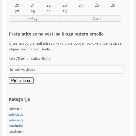
20
21
22
23
24
25
26
27
28
29
30
« Aug
Oct »
Pretplatite se na vesti sa Bloga putem emaila
Unesite svoju email adresu kako biste dobijali poruke onda kada se
objavi novi članak. Hvala.
Join 78 other subscribers
Email
Address
Pretplati se
Kategorije
adword
adwords
adwords
analitika
analytics