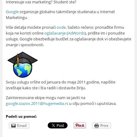
Interesuje vas marketing? Student ste?
Google
organizuje globalno takmičenje studenata u Internet
Marketingu.
Više detalja možete pronaći
ovde
. Sažeto rečeno: pronađite firmu
koja ne koristi online
oglašavanje
(
AdWords
), priđite im i ponudite
usluge. Google obezbeđuje budžet za oglašavanje dok vi obezbeujete
znanje i sposobnosti.
Svoju uslugu vršite od januara do maja 2011.godine, napišite
izveštaje kako ste i šta radili i dostavite žiriju.
Zainteresovane ekipe mogu nam se javiti na
google.izazov.2011@hugemedia.rs
u cilju pomoći i uputstava.
Podeli uz pomoć:
Email
Print