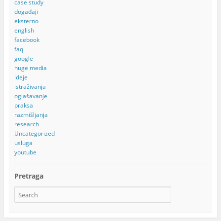
case study
događaji
eksterno
english
facebook
faq
google
huge media
ideje
istraživanja
oglašavanje
praksa
razmišljanja
research
Uncategorized
usluga
youtube
Pretraga