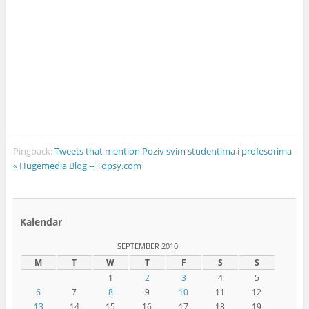
Pingback:
Tweets that mention Poziv svim studentima i profesorima
« Hugemedia Blog -- Topsy.com
Kalendar
SEPTEMBER 2010
M
T
W
T
F
S
S
1
2
3
4
5
6
7
8
9
10
11
12
13
14
15
16
17
18
19