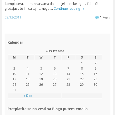
kompjutera, moram sa vama da podijelim neke tajne. Tehnički
gledajući, to i nisu tajne, nego …
Continue reading
→
22/12/2011
1
Reply
Kalendar
AUGUST 2026
M
T
W
T
F
S
S
1
2
3
4
5
6
7
8
9
10
11
12
13
14
15
16
17
18
19
20
21
22
23
24
25
26
27
28
29
30
31
« Dec
Pretplatite se na vesti sa Bloga putem emaila