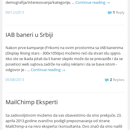
demografija/interesovanja/kategorije, …
Continue reading
→
09/12/2013
1
Reply
IAB baneri u Srbiji
Nakon prve kampanje (Frikom) na ovim prostorima sa IAB banerima
(Display Rising stars - 300x1050px) možemo reći da stvari idu sjajno.
Ako ste se ikada pitali da li baner slepilo može da se prevaziđe i da se
posetioci web sajtova zadrže na vašoj reklami i da se bave istom -
odgovor je - …
Continue reading
→
05/08/2013
2
Replies
MailChimp Eksperti
Sa zadovoljstvom možemo da vas obavestimo da smo prekjuče, 23.
aprila 2013.godine zvanično podigli prepoznavanja od strane
MailChimp-a na nivo eksperta i konsultanta. Ovo znači da smo naišli