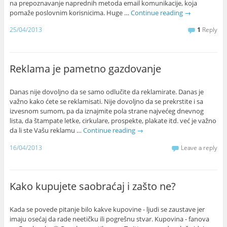
na prepoznavanje naprednih metoda email komunikacije, koja
pomaže poslovnim korisnicima. Huge …
Continue reading
→
25/04/2013
1
Reply
Reklama je pametno gazdovanje
Danas nije dovoljno da se samo odlučite da reklamirate. Danas je
važno kako ćete se reklamisati. Nije dovoljno da se prekrstite i sa
izvesnom sumom, pa da iznajmite pola strane najvećeg dnevnog
lista, da štampate letke, cirkulare, prospekte, plakate itd. već je važno
da li ste Vašu reklamu …
Continue reading
→
16/04/2013
Leave a reply
Kako kupujete saobraćaj i zašto ne?
Kada se povede pitanje bilo kakve kupovine - ljudi se zaustave jer
imaju osećaj da rade neetičku ili pogrešnu stvar. Kupovina - fanova