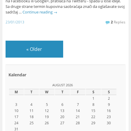
na Facebooku ili Google+, pratilaca na Twitteru - spada u loše ideje.
Sa druge strane termin kupovina saobraćaja znači da oglašavate svoj
sadržaj …
Continue reading
→
23/01/2013
2
Replies
«
Older
Kalendar
AUGUST 2026
M
T
W
T
F
S
S
1
2
3
4
5
6
7
8
9
10
11
12
13
14
15
16
17
18
19
20
21
22
23
24
25
26
27
28
29
30
31