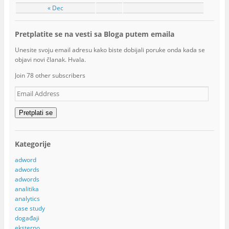
« Dec
Pretplatite se na vesti sa Bloga putem emaila
Unesite svoju email adresu kako biste dobijali poruke onda kada se
objavi novi članak. Hvala.
Join 78 other subscribers
Email
Address
Pretplati se
Kategorije
adword
adwords
adwords
analitika
analytics
case study
događaji
eksterno