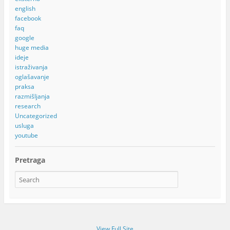
english
facebook
faq
google
huge media
ideje
istraživanja
oglašavanje
praksa
razmišljanja
research
Uncategorized
usluga
youtube
Pretraga
View Full Site