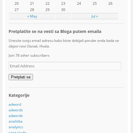
20
21
22
23
24
25
26
27
28
29
30
« May
Jul »
Pretplatite se na vesti sa Bloga putem emaila
Unesite svoju email adresu kako biste dobijali poruke onda kada se
objavi novi članak. Hvala.
Join 78 other subscribers
Email
Address
Pretplati se
Kategorije
adword
adwords
adwords
analitika
analytics
case study