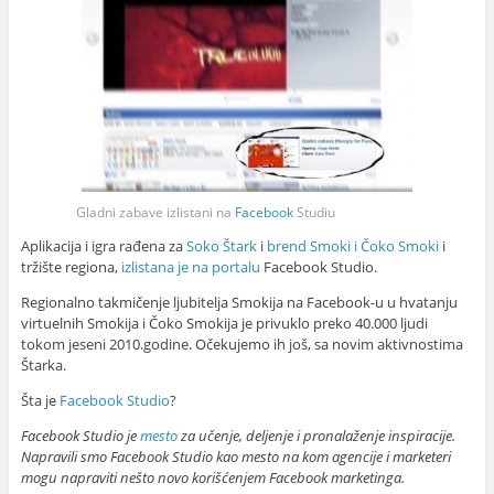
Gladni zabave izlistani na
Facebook
Studiu
Aplikacija i igra rađena za
Soko Štark
i
brend
Smoki i Čoko Smoki
i
tržište regiona,
izlistana je na portalu
Facebook Studio.
Regionalno takmičenje ljubitelja Smokija na Facebook-u u hvatanju
virtuelnih Smokija i Čoko Smokija je privuklo preko 40.000 ljudi
tokom jeseni 2010.godine. Očekujemo ih još, sa novim aktivnostima
Štarka.
Šta je
Facebook Studio
?
Facebook Studio je
mesto
za učenje, deljenje i pronalaženje inspiracije.
Napravili smo Facebook Studio kao mesto na kom agencije i marketeri
mogu napraviti nešto novo korišćenjem Facebook marketinga.