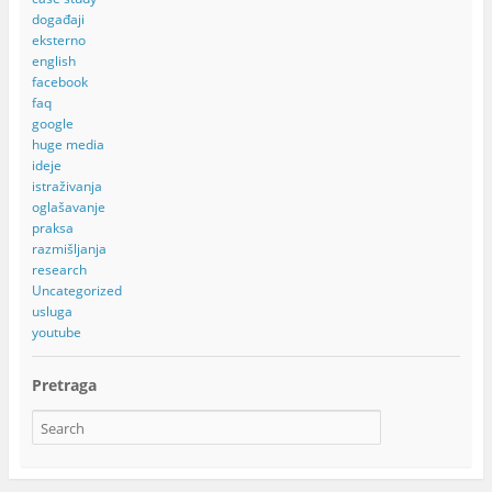
događaji
eksterno
english
facebook
faq
google
huge media
ideje
istraživanja
oglašavanje
praksa
razmišljanja
research
Uncategorized
usluga
youtube
Pretraga