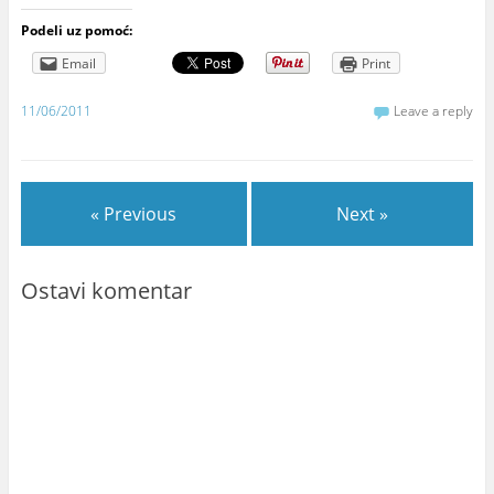
Podeli uz pomoć:
Email
Print
11/06/2011
Leave a reply
« Previous
Next »
Ostavi komentar