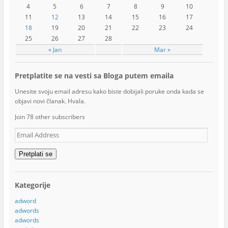
4
5
6
7
8
9
10
11
12
13
14
15
16
17
18
19
20
21
22
23
24
25
26
27
28
« Jan
Mar »
Pretplatite se na vesti sa Bloga putem emaila
Unesite svoju email adresu kako biste dobijali poruke onda kada se
objavi novi članak. Hvala.
Join 78 other subscribers
Email
Address
Pretplati se
Kategorije
adword
adwords
adwords