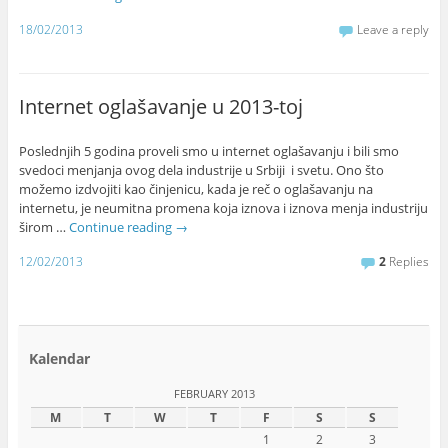
18/02/2013
Leave a reply
Internet oglašavanje u 2013-toj
Poslednjih 5 godina proveli smo u internet oglašavanju i bili smo
svedoci menjanja ovog dela industrije u Srbiji i svetu. Ono što
možemo izdvojiti kao činjenicu, kada je reč o oglašavanju na
internetu, je neumitna promena koja iznova i iznova menja industriju
širom …
Continue reading
→
12/02/2013
2
Replies
Kalendar
FEBRUARY 2013
M
T
W
T
F
S
S
1
2
3