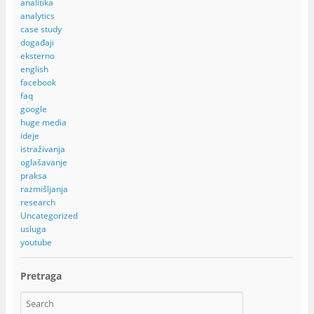
analitika
analytics
case study
događaji
eksterno
english
facebook
faq
google
huge media
ideje
istraživanja
oglašavanje
praksa
razmišljanja
research
Uncategorized
usluga
youtube
Pretraga