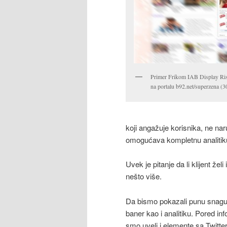
Primer Frikom IAB Display Ris
na portalu b92.net/superzena (
koji angažuje korisnika, ne na
omogućava kompletnu analitiku
Uvek je pitanje da li klijent želi
nešto više.
Da bismo pokazali punu snagu
baner kao i analitiku. Pored in
smo uveli i elemente sa Twitter