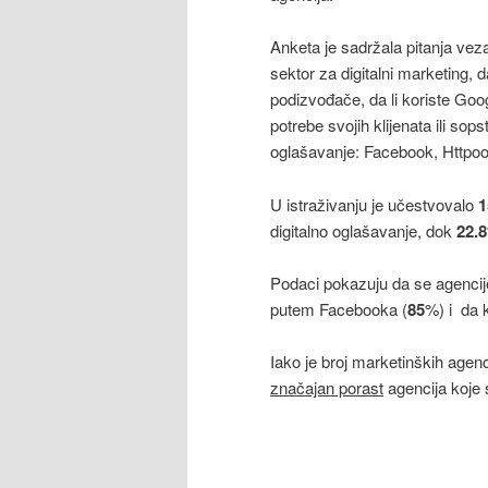
Anketa je sadržala pitanja veza
sektor za digitalni marketing, d
podizvođače, da li koriste Go
potrebe svojih klijenata ili sops
oglašavanje: Facebook, Httpool
U istraživanju je učestvovalo
1
digitalno oglašavanje, dok
22.8
Podaci pokazuju da se agencije
putem Facebooka (
85
%) i da k
Iako je broj marketinških agen
značajan porast
agencija koje 