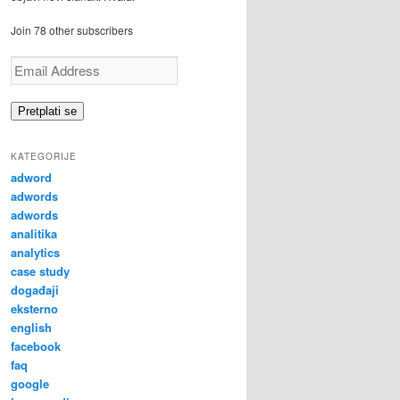
Join 78 other subscribers
Email
Address
Pretplati se
KATEGORIJE
adword
adwords
adwords
analitika
analytics
case study
događaji
eksterno
english
facebook
faq
google