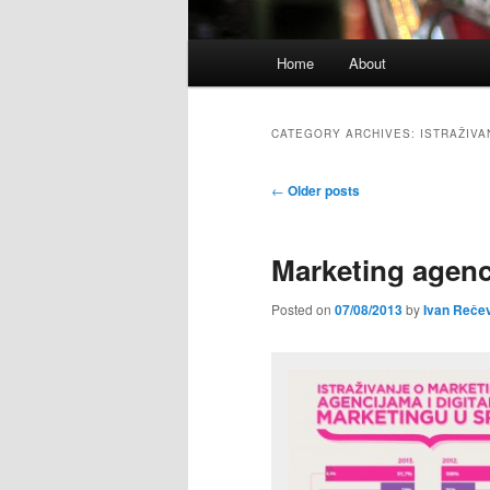
Main
Home
About
Skip
Skip
menu
to
to
CATEGORY ARCHIVES:
ISTRAŽIVA
primary
secondary
Post
←
Older posts
navigation
content
content
Marketing agenci
Posted on
07/08/2013
by
Ivan Reče