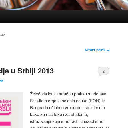
NJA
Newer posts
→
je u Srbiji 2013
2
vić
Želeći da letnju stručnu praksu studenata
Fakulteta organizacionih nauka (FON) iz
Beograda učinimo vrednom i smislenom
kako za nas tako i za studente,
istraživanja koja smo radili unazad smo
odlučili da prepustimo mladim snagama. U