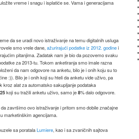
ložite vreme i snagu i isplatiće se. Vama i generacijama
vreme da se uradi novo istraživanje na temu digitalnih usluga
rovele smo vrele dane,
ažurirajući podatke iz 2012. godine
i
arajućim pitanjima. Zadatak nam je bio da pozovemo svaku
podatke za 2013-tu. Tokom anketiranja smo imale razna
oloženi da nam odgovore na anketu, bilo je i onih koju su to
ne :)). Bilo je i onih koji su hteli da anketu vide uživo, pa
nik kroz alat za automatsko sakupljanje podataka
25
koji su tražili anketu uživo, samo je
8
% dalo odgovore.
a završimo ovo istraživanje i pritom smo dobile značajne
 u marketinškim agencijama.
uzele sa poratala
Lumiere
, kao i sa zvaničnih sajtova