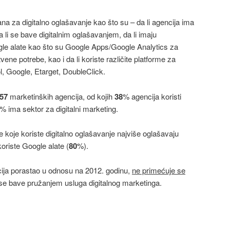
na za digitalno oglašavanje kao što su – da li agencija ima
a li se bave digitalnim oglašavanjem, da li imaju
ogle alate kao što su Google Apps/Google Analytics za
tvene potrebe, kao i da li koriste različite platforme za
, Google, Etarget, DoubleClick.
57
marketinških agencija, od kojih
38
% agencija koristi
% ima sektor za digitalni marketing.
 koje koriste digitalno oglašavanje najviše oglašavaju
oriste Google alate (
80
%).
cija porastao u odnosu na 2012. godinu,
ne primećuje se
se bave pružanjem usluga digitalnog marketinga.