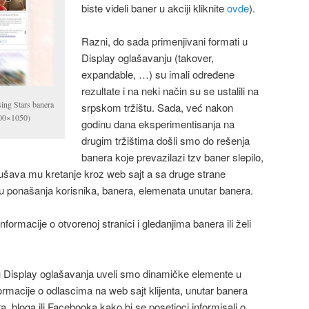
biste videli baner u akciji kliknite
ovde
).
Razni, do sada primenjivani formati u
Display oglašavanju (takover,
expandable, …) su imali određene
rezultate i na neki način su se ustalili na
ing Stars banera
srpskom tržištu. Sada, već nakon
300×1050)
godinu dana eksperimentisanja na
drugim tržištima došli smo do rešenja
banera koje prevazilazi tzv baner slepilo,
rušava mu kretanje kroz web sajt a sa druge strane
 ponašanja korisnika, banera, elemenata unutar banera.
 informacije o otvorenoj stranici i gledanjima banera ili želi
 Display oglašavanja uveli smo dinamičke elemente u
formacije o odlascima na web sajt klijenta, unutar banera
a, bloga ili Facebooka kako bi se posetioci informisali o