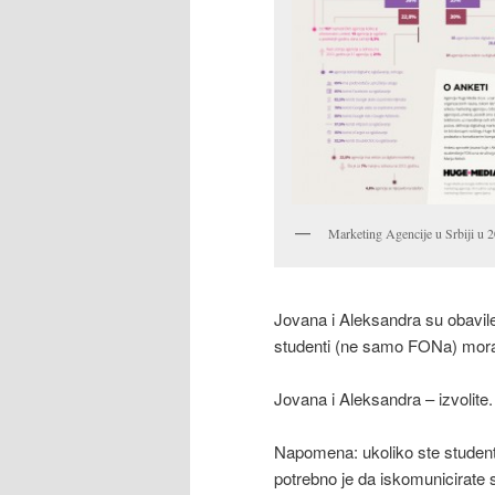
Marketing Agencije u Srbiji u 
Jovana i Aleksandra su obavile
studenti (ne samo FONa) morat
Jovana i Aleksandra – izvolite.
Napomena: ukoliko ste student 
potrebno je da iskomunicirate