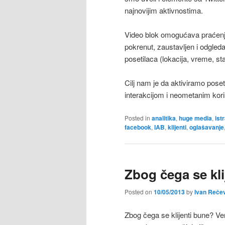
najnovijim aktivnostima.
Video blok omogućava praćenje 
pokrenut, zaustavljen i odgled
posetilaca (lokacija, vreme, sta
Cilj nam je da aktiviramo pos
interakcijom i neometanim kori
Posted in
analitika
,
huge media
,
ist
facebook
,
IAB
,
klijenti
,
oglašavanje
Zbog čega se kli
Posted on
10/05/2013
by
Ivan Reče
Zbog čega se klijenti bune? Ver