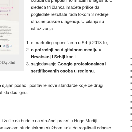
sledeća tri članka imaćete prilike da
pogledate rezultate rada tokom 3 nedelje
stručne prakse u agenciji. U pitanju su
istraživanja
o marketing agencijama u Srbiji 2013-te,
o potrošnji na digitalnom mediju u
Hrvatskoj i Srbiji
kao i
2013.godini
sagledavanje
Google profesionalaca i
sertifikovanih osoba u regionu
.
 sjajan posao i postavile nove standarde koje će drugi
i da dostignu.
i želite da budete na stručnoj praksi u Huge Mediji
 sa svojom studentskom službom koja će regulisati odnose