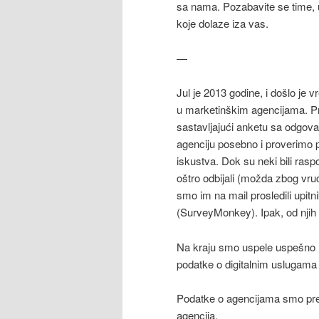
sa nama. Pozabavite se time, u
koje dolaze iza vas.
—
Jul je 2013 godine, i došlo je 
u marketinškim agencijama. P
sastavljajući anketu sa odgov
agenciju posebno i proverimo 
iskustva. Dok su neki bili rasp
oštro odbijali (možda zbog vrući
smo im na mail prosledili upit
(SurveyMonkey). Ipak, od njih
Na kraju smo uspele uspešno d
podatke o digitalnim uslugama
Podatke o agencijama smo pre
agencija.