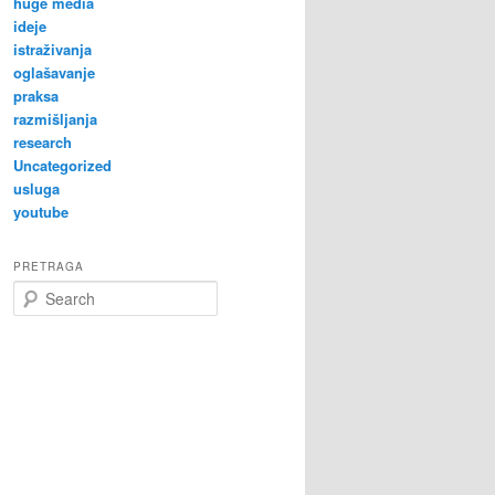
huge media
ideje
istraživanja
oglašavanje
praksa
razmišljanja
research
Uncategorized
usluga
youtube
PRETRAGA
S
e
a
r
c
h