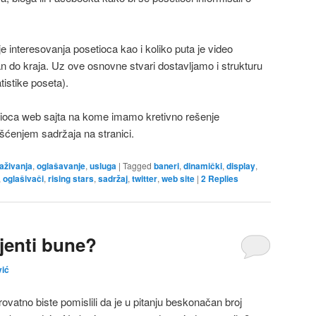
interesovanja posetioca kao i koliko puta je video
an do kraja. Uz ove osnovne stvari dostavljamo i strukturu
tistike poseta).
etioca web sajta na kome imamo kretivno rešenje
šćenjem sadržaja na stranici.
raživanja
,
oglašavanje
,
usluga
|
Tagged
baneri
,
dinamički
,
display
,
,
oglašivači
,
rising stars
,
sadržaj
,
twitter
,
web site
|
2
Replies
jenti bune?
vić
ovatno biste pomislili da je u pitanju beskonačan broj