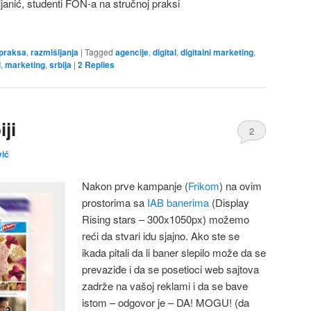
janić, studenti FON-a na stručnoj praksi
praksa
,
razmišljanja
|
Tagged
agencije
,
digital
,
digitalni marketing
,
l
,
marketing
,
srbija
|
2
Replies
ji
2
vić
Nakon prve kampanje (
Frikom
) na ovim
prostorima sa
IAB banerima
(Display
Rising stars – 300x1050px) možemo
reći da stvari idu sjajno. Ako ste se
ikada pitali da li baner slepilo može da se
prevaziđe i da se posetioci web sajtova
zadrže na vašoj reklami i da se bave
istom – odgovor je – DA! MOGU! (da