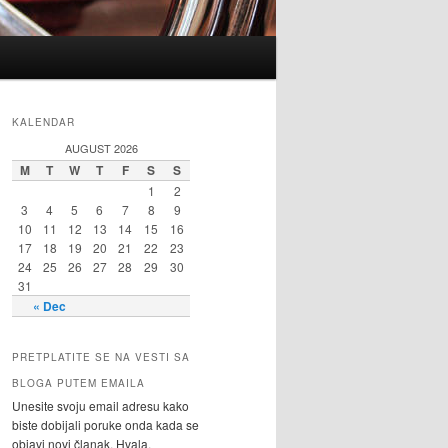
KALENDAR
AUGUST 2026
M
T
W
T
F
S
S
1
2
3
4
5
6
7
8
9
10
11
12
13
14
15
16
17
18
19
20
21
22
23
24
25
26
27
28
29
30
31
« Dec
PRETPLATITE SE NA VESTI SA
BLOGA PUTEM EMAILA
Unesite svoju email adresu kako
biste dobijali poruke onda kada se
objavi novi članak. Hvala.