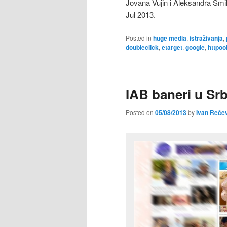
Jovana Vujin i Aleksandra Smil
Jul 2013.
Posted in
huge media
,
istraživanja
,
doubleclick
,
etarget
,
google
,
httpoo
IAB baneri u Srbi
Posted on
05/08/2013
by
Ivan Reče